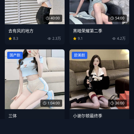
40:00
54:00
去有风的地方
黑暗荣耀第二季
8.3
2.3万
9.1
4.2万
国产剧
欧美剧
1:04:00
36:00
三体
小谢尔顿最终季
8.7
3.9万
8.6
1.9万