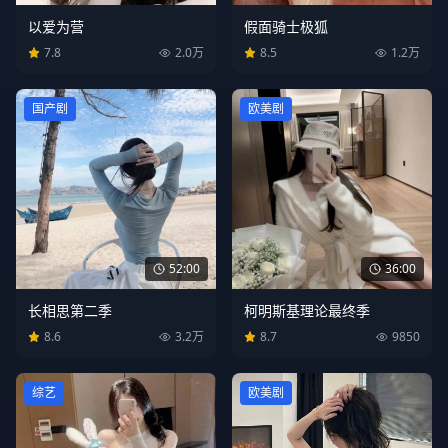
假面骑士极狐
以爱为营
8.5
1.2万
7.8
2.0万
国产剧
欧美剧
52:00
36:00
长相思第二季
柯明斯基理论最终季
8.6
3.2万
8.7
9850
综艺
欧美剧