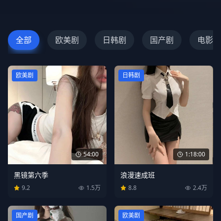
全部
欧美剧
日韩剧
国产剧
电影
欧美剧
日韩剧
54:00
1:18:00
黑镜第六季
浪漫速成班
9.2
1.5万
8.8
2.4万
国产剧
欧美剧