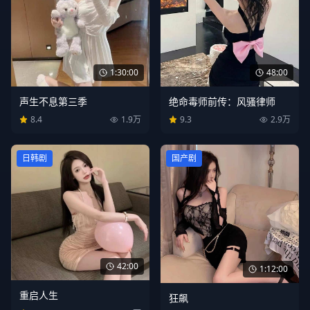
1:30:00
48:00
声生不息第三季
绝命毒师前传：风骚律师
8.4
1.9万
9.3
2.9万
日韩剧
国产剧
42:00
1:12:00
重启人生
狂飙