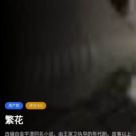
欧美剧
评分
8.9
权力的游戏前传：龙族
《权力的游戏》前传剧集，讲述坦格利安家族的兴衰历史。