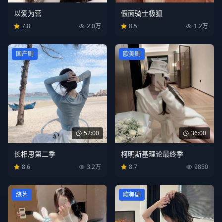
假面骑士极狐
以爱为营
8.5
1.2万
7.8
2.0万
国产剧
欧美剧
52:00
36:00
长相思第二季
柯明斯基理论最终季
8.6
3.2万
8.7
9850
综艺
欧美剧