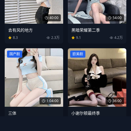
40:00
54:00
去有风的地方
黑暗荣耀第二季
8.3
2.3万
9.1
4.2万
国产剧
欧美剧
1:04:00
36:00
三体
小谢尔顿最终季
8.7
3.9万
8.6
1.9万