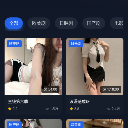
全部
欧美剧
日韩剧
国产剧
电影
欧美剧
日韩剧
54:00
1:18:00
黑镜第六季
浪漫速成班
9.2
1.5万
8.8
2.4万
国产剧
欧美剧