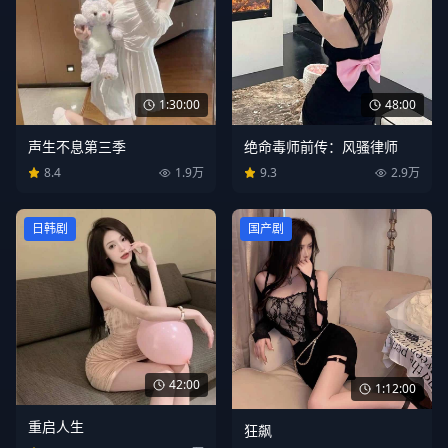
1:30:00
48:00
声生不息第三季
绝命毒师前传：风骚律师
8.4
1.9万
9.3
2.9万
日韩剧
国产剧
42:00
1:12:00
重启人生
狂飙